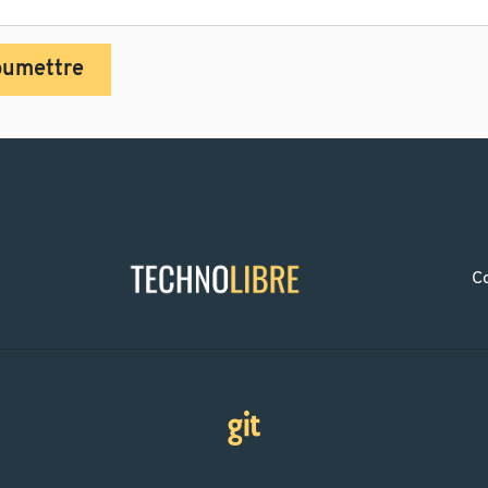
oumettre
C