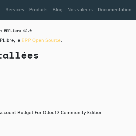
Services
Produits
Blog
Nos valeurs
Documentation
n ERPLibre 12.0
PLibre, le
ERP Open Source
.
tallées
Account Budget For Odoo12 Community Edition