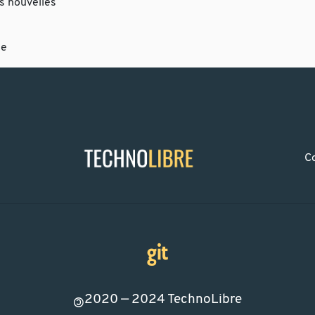
es nouvelles
ne
C
2020 — 2024
TechnoLibre
©