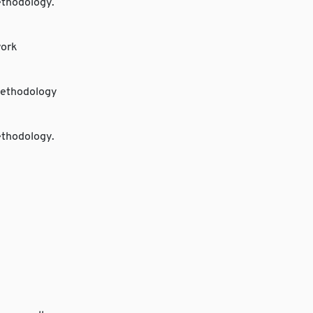
ethodology.
work
methodology
ethodology.